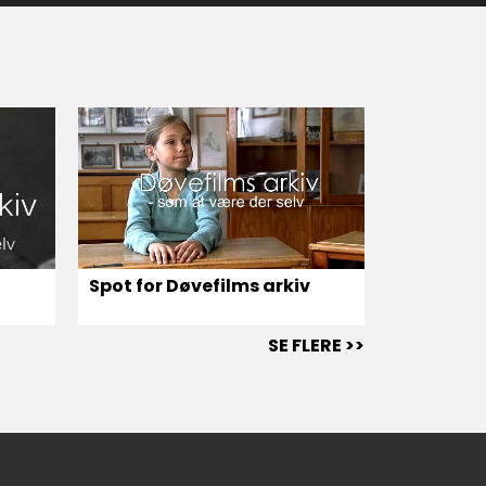
Spot for Døvefilms arkiv
v
SE FLERE >>