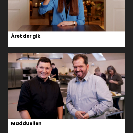
Året der gik
Madduellen