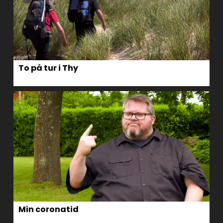
To på tur i Thy
Min coronatid