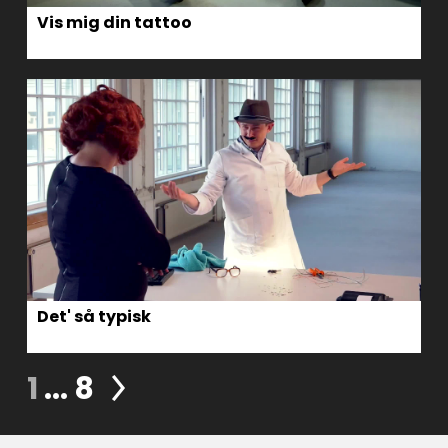
Vis mig din tattoo
Det' så typisk
1
...
8